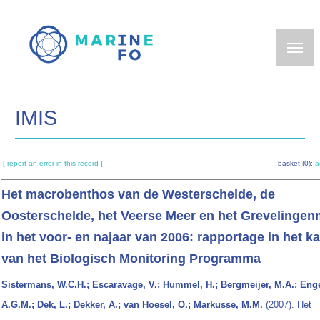
Skip
to
main
content
IMIS
[ report an error in this record ]
basket (0):
a
Het macrobenthos van de Westerschelde, de
Oosterschelde, het Veerse Meer en het Grevelingen
in het voor- en najaar van 2006: rapportage in het k
van het Biologisch Monitoring Programma
Sistermans, W.C.H.; Escaravage, V.; Hummel, H.; Bergmeijer, M.A.; Enge
A.G.M.; Dek, L.; Dekker, A.; van Hoesel, O.; Markusse, M.M.
(2007). Het