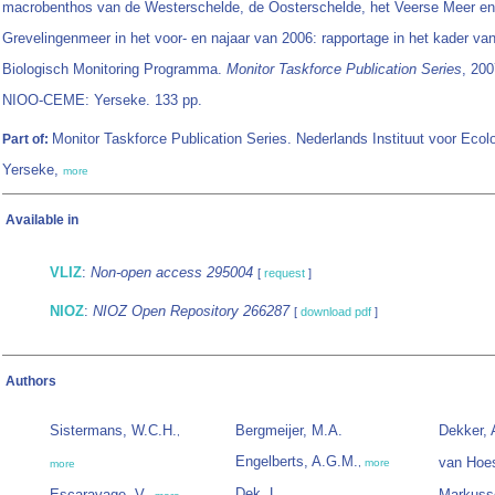
macrobenthos van de Westerschelde, de Oosterschelde, het Veerse Meer en
Grevelingenmeer in het voor- en najaar van 2006: rapportage in het kader van
Biologisch Monitoring Programma.
Monitor Taskforce Publication Series
, 200
NIOO-CEME: Yerseke. 133 pp.
Monitor Taskforce Publication Series. Nederlands Instituut voor Ecolo
Part of:
Yerseke,
more
Available in
VLIZ
:
Non-open access 295004
[
request
]
NIOZ
:
NIOZ Open Repository 266287
[
download pdf
]
Authors
Sistermans, W.C.H.
Bergmeijer, M.A.
Dekker, 
,
Engelberts, A.G.M.
van Hoes
,
more
more
Dek, L.
Escaravage, V.
Markuss