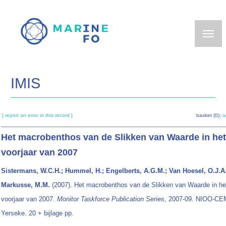
Skip
to
main
content
IMIS
[ report an error in this record ]
basket (0):
a
Het macrobenthos van de Slikken van Waarde in het
voorjaar van 2007
Sistermans, W.C.H.; Hummel, H.; Engelberts, A.G.M.; Van Hoesel, O.J.A.
Markusse, M.M.
(2007). Het macrobenthos van de Slikken van Waarde in he
voorjaar van 2007.
Monitor Taskforce Publication Series
, 2007-09. NIOO-CE
Yerseke. 20 + bijlage pp.