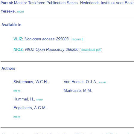
Monitor Taskforce Publication Series. Nederlands Instituut voor Ecolo
Part of:
Yerseke,
more
Available in
VLIZ
:
Non-open access 295003
[
request
]
NIOZ
:
NIOZ Open Repository 266290
[
download pdf
]
Authors
Sistermans, W.C.H.
Van Hoesel, O.J.A.
,
,
more
Markusse, M.M.
more
Hummel, H.
,
more
Engelberts, A.G.M.
,
more