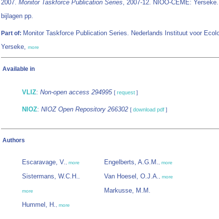
2007.
Monitor Taskforce Publication Series
, 2007-12. NIOO-CEME: Yerseke.
bijlagen pp.
Monitor Taskforce Publication Series. Nederlands Instituut voor Ecolo
Part of:
Yerseke,
more
Available in
VLIZ
:
Non-open access 294995
[
request
]
NIOZ
:
NIOZ Open Repository 266302
[
download pdf
]
Authors
Escaravage, V.
Engelberts, A.G.M.
,
more
,
more
Sistermans, W.C.H.
Van Hoesel, O.J.A.
,
,
more
Markusse, M.M.
more
Hummel, H.
,
more