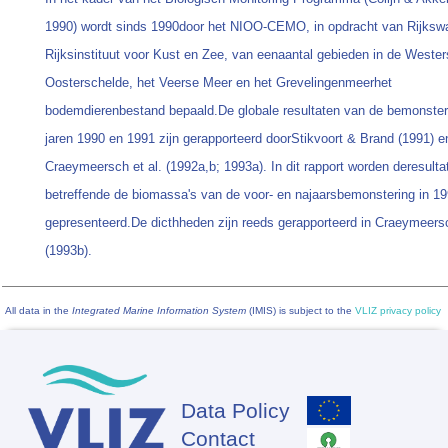
1990) wordt sinds 1990door het NIOO-CEMO, in opdracht van Rijkswa
Rijksinstituut voor Kust en Zee, van eenaantal gebieden in de Wester
Oosterschelde, het Veerse Meer en het Grevelingenmeerhet
bodemdierenbestand bepaald.De globale resultaten van de bemonster
jaren 1990 en 1991 zijn gerapporteerd doorStikvoort & Brand (1991) e
Craeymeersch et al. (1992a,b; 1993a). In dit rapport worden deresulta
betreffende de biomassa's van de voor- en najaarsbemonstering in 1
gepresenteerd.De dicthheden zijn reeds gerapporteerd in Craeymeersc
(1993b).
All data in the
Integrated Marine Information System
(IMIS) is subject to the
VLIZ privacy policy
Data Policy
Footer
Contact