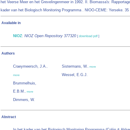
het Veerse Meer en het Grevelingenmeer in 1992. II. Biomassa's: Rapportage
kader van het Biologisch Monitoring Programma . NIOO-CEME: Yerseke. 35 
Available in
NIOZ
:
NIOZ Open Repository 377320
[
download pdf
]
Authors
Craeymeersch, J.A.
Sistermans, W.
,
,
more
Wessel, E.G.J.
more
Brummelhuis,
E.B.M.
,
more
Dimmers, W.
Abstract
In het kader van het Biologisch Monitoring Programma (Colijn & Akk