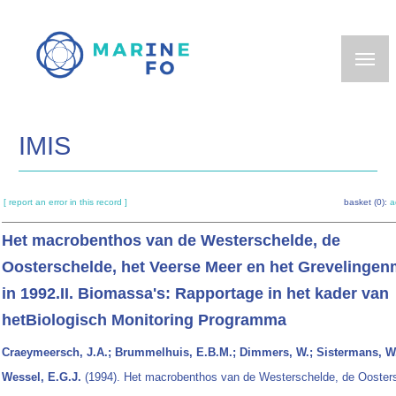
Skip
to
main
content
IMIS
[ report an error in this record ]
basket (0):
a
Het macrobenthos van de Westerschelde, de
Oosterschelde, het Veerse Meer en het Grevelingen
in 1992.II. Biomassa's: Rapportage in het kader van
hetBiologisch Monitoring Programma
Craeymeersch, J.A.; Brummelhuis, E.B.M.; Dimmers, W.; Sistermans, W
Wessel, E.G.J.
(1994). Het macrobenthos van de Westerschelde, de Ooster