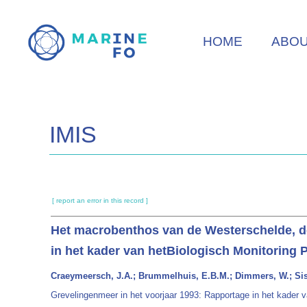
Skip
to
HOME
ABO
main
content
IMIS
[ report an error in this record ]
Het macrobenthos van de Westerschelde, de
in het kader van hetBiologisch Monitoring
Craeymeersch, J.A.; Brummelhuis, E.B.M.; Dimmers, W.; Sis
Grevelingenmeer in het voorjaar 1993: Rapportage in het kader