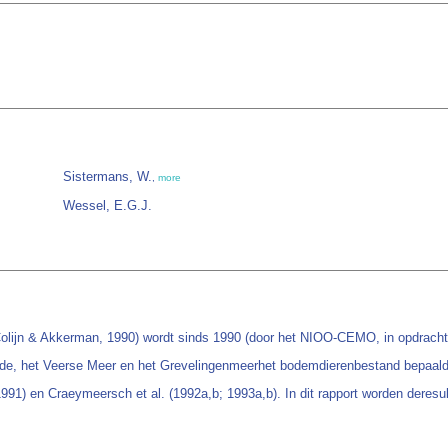
Sistermans, W.
,
more
Wessel, E.G.J.
olijn & Akkerman, 1990) wordt sinds 1990 (door het NIOO-CEMO, in opdracht v
de, het Veerse Meer en het Grevelingenmeerhet bodemdierenbestand bepaald.
991) en Craeymeersch et al. (1992a,b; 1993a,b). In dit rapport worden deresu