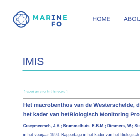
Skip
to
HOME
ABO
main
content
IMIS
[ report an error in this record ]
Het macrobenthos van de Westerschelde, de
het kader van hetBiologisch Monitoring P
Craeymeersch, J.A.; Brummelhuis, E.B.M.; Dimmers, W.; Sis
in het voorjaar 1993: Rapportage in het kader van het Biologi