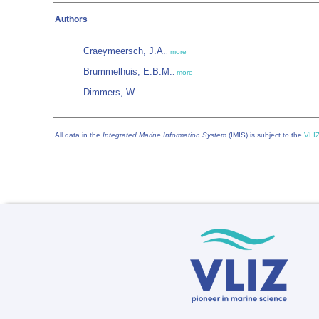
Authors
Craeymeersch, J.A.
,
more
Brummelhuis, E.B.M.
,
more
Dimmers, W.
All data in the
Integrated Marine Information System
(IMIS) is subject to the
VLIZ