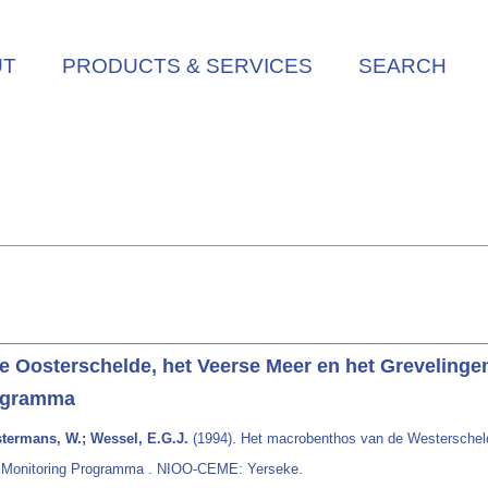
UT
PRODUCTS & SERVICES
SEARCH
 Oosterschelde, het Veerse Meer en het Grevelingen
rogramma
termans, W.; Wessel, E.G.J.
(1994). Het macrobenthos van de Westerscheld
sch Monitoring Programma . NIOO-CEME: Yerseke.