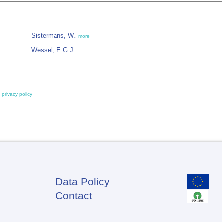
Sistermans, W.
,
more
Wessel, E.G.J.
 privacy policy
Data Policy
Footer
Contact