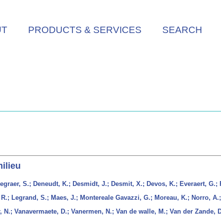
UT
PRODUCTS & SERVICES
SEARCH
ilieu
egraer, S.; Deneudt, K.; Desmidt, J.; Desmit, X.; Devos, K.; Everaert, G.; 
 R.; Legrand, S.; Maes, J.; Montereale Gavazzi, G.; Moreau, K.; Norro, A.;
r, N.; Vanavermaete, D.; Vanermen, N.; Van de walle, M.; Van der Zande, D