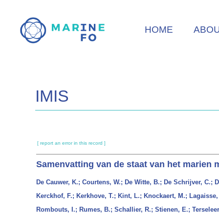
Skip
to
HOME
ABO
main
content
IMIS
[ report an error in this record ]
Samenvatting van de staat van het marien m
De Cauwer, K.; Courtens, W.; De Witte, B.; De Schrijver, C.; D
Kerckhof, F.; Kerkhove, T.; Kint, L.; Knockaert, M.; Lagaisse,
Rombouts, I.; Rumes, B.; Schallier, R.; Stienen, E.; Terselee