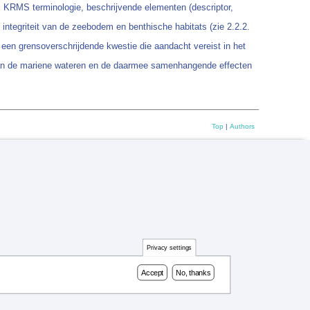
s KRMS terminologie, beschrijvende elementen (descriptor,
integriteit van de zeebodem en benthische habitats (zie 2.2.2.
 een grensoverschrijdende kwestie die aandacht vereist in het
van de mariene wateren en de daarmee samenhangende effecten
Top
|
Authors
Privacy settings
Accept
No, thanks