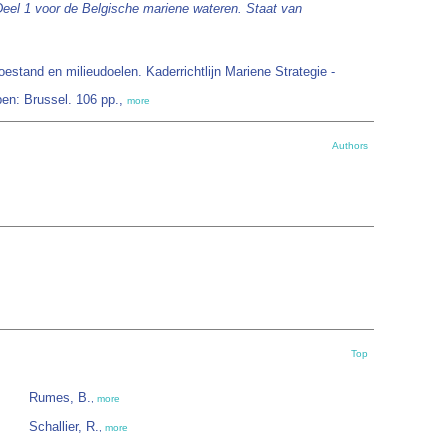
Deel 1 voor de Belgische mariene wateren. Staat van
stand en milieudoelen. Kaderrichtlijn Mariene Strategie -
pen: Brussel. 106 pp.,
more
Authors
Top
Rumes, B.
,
more
Schallier, R.
,
more