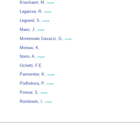
Knockaert, M.
,
more
Lagaisse, R.
,
more
Legrand, S.
,
more
Maes, J.
,
more
Montereale Gavazzi, G.
,
more
Moreau, K.
Norro, A.
,
more
Ochetti, F.E.
Parmentier, K.
,
more
Podholova, P.
,
more
Ponsar, S.
,
more
Rombouts, I.
,
more