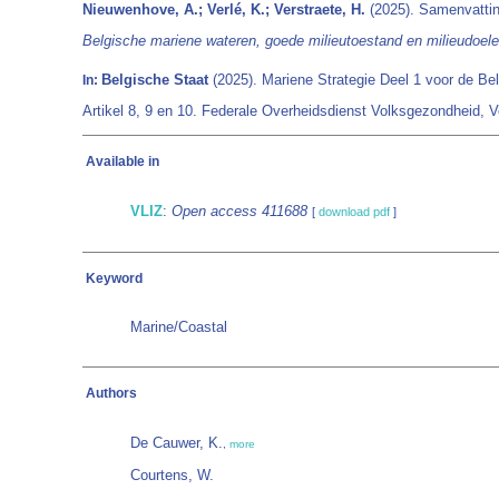
Nieuwenhove, A.; Verlé, K.; Verstraete, H.
(2025). Samenvattin
Belgische mariene wateren, goede milieutoestand en milieudoelen.
Belgische Staat
(2025). Mariene Strategie Deel 1 voor de Bel
In:
Artikel 8, 9 en 10. Federale Overheidsdienst Volksgezondheid, V
Available in
VLIZ
:
Open access 411688
[
download pdf
]
Keyword
Marine/Coastal
Authors
De Cauwer, K.
,
more
Courtens, W.