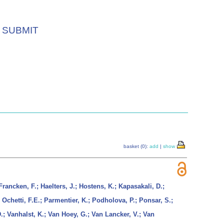
SUBMIT
basket (0):
add
|
show
Francken, F.; Haelters, J.; Hostens, K.; Kapasakali, D.;
 Ochetti, F.E.; Parmentier, K.; Podholova, P.; Ponsar, S.;
.; Vanhalst, K.; Van Hoey, G.; Van Lancker, V.; Van