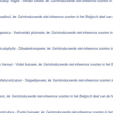
subsp.
fragile -
Vertakt viltwier,
in
:
Geïntroduceerde niet-inheemse soorten in
wailesii
,
in
:
Geïntroduceerde niet-inheemse soorten in het Belgisch deel van
aponica -
Veelvertakt pluimwier,
in
:
Geïntroduceerde niet-inheemse soorten in
miculophylla
- Ziltwaterknoopwier,
in
:
Geïntroduceerde niet-inheemse soorten i
 harveyi
- Violet buiswier,
in
:
Geïntroduceerde niet-inheemse soorten in het 
ellatocorticatum
- Stippeltjeswier,
in
:
Geïntroduceerde niet-inheemse soorten i
nsis
,
in
:
Geïntroduceerde niet-inheemse soorten in het Belgisch deel van de 
enticulosa -
Puntig buiswier,
in
:
Geïntroduceerde niet-inheemse soorten in he