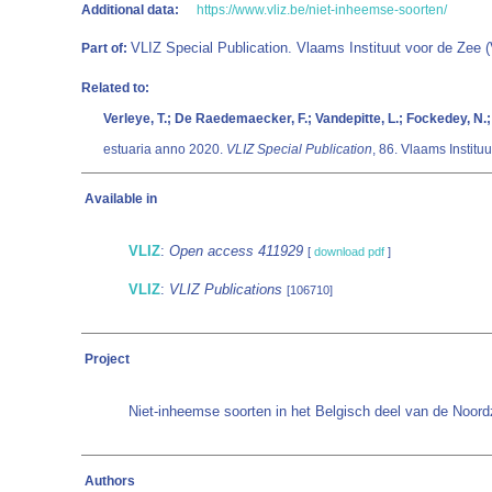
Additional data:
https://www.vliz.be/niet-inheemse-soorten/
VLIZ Special Publication. Vlaams Instituut voor de Zee
Part of:
Related to:
Verleye, T.; De Raedemaecker, F.; Vandepitte, L.; Fockedey, N.;
estuaria anno 2020.
VLIZ Special Publication
, 86. Vlaams Instit
Available in
VLIZ
:
Open access 411929
[
download pdf
]
VLIZ
:
VLIZ Publications
[106710]
Project
Niet-inheemse soorten in het Belgisch deel van de Noor
Authors