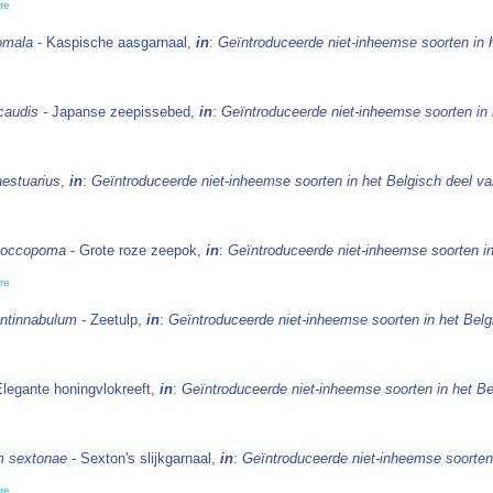
re
omala
- Kaspische aasgarnaal,
in
:
Geïntroduceerde niet-inheemse soorten in 
icaudis -
Japanse zeepissebed,
in
:
Geïntroduceerde niet-inheemse soorten in
aestuarius
,
in
:
Geïntroduceerde niet-inheemse soorten in het Belgisch deel v
coccopoma
- Grote roze zeepok,
in
:
Geïntroduceerde niet-inheemse soorten i
re
intinnabulum -
Zeetulp,
in
:
Geïntroduceerde niet-inheemse soorten in het Bel
Elegante honingvlokreeft,
in
:
Geïntroduceerde niet-inheemse soorten in het B
 sextonae -
Sexton's slijkgarnaal,
in
:
Geïntroduceerde niet-inheemse soorten
re