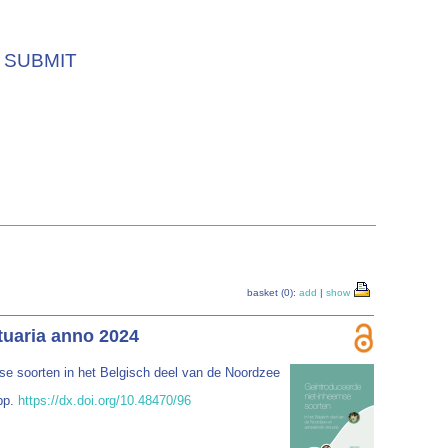
SUBMIT
basket (0):
add
|
show
tuaria anno 2024
se soorten in het Belgisch deel van de Noordzee
pp.
https://dx.doi.org/10.48470/96