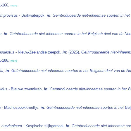
1-166,
more
improvisus -
Brakwaterpok,
in
:
Geïntroduceerde niet-inheemse soorten in het
a
,
in
:
Geïntroduceerde niet-inheemse soorten in het Belgisch deel van de No
modestus
- Nieuw-Zeelandse zeepok,
in
: (2025).
Geïntroduceerde niet-inheem
1-186,
more
la
,
in
:
Geïntroduceerde niet-inheemse soorten in het Belgisch deel van de N
pidus -
Blauwe zwemkrab,
in
:
Geïntroduceerde niet-inheemse soorten in het 
a
- Machospookkreeftje,
in
:
Geïntroduceerde niet-inheemse soorten in het Be
m curvispinum
- Kaspische slijkgarnaal,
in
:
Geïntroduceerde niet-inheemse soo