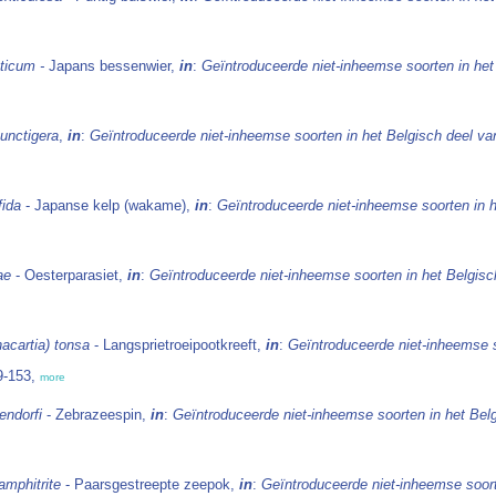
ticum -
Japans bessenwier,
in
:
Geïntroduceerde niet-inheemse soorten in he
punctigera
,
in
:
Geïntroduceerde niet-inheemse soorten in het Belgisch deel v
fida
- Japanse kelp (wakame),
in
:
Geïntroduceerde niet-inheemse soorten in 
eae
- Oesterparasiet,
in
:
Geïntroduceerde niet-inheemse soorten in het Belgis
hacartia) tonsa
- Langsprietroeipootkreeft,
in
:
Geïntroduceerde niet-inheemse 
9-153,
more
endorfi
- Zebrazeespin,
in
:
Geïntroduceerde niet-inheemse soorten in het Bel
amphitrite
- Paarsgestreepte zeepok,
in
:
Geïntroduceerde niet-inheemse soor