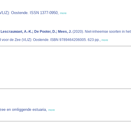
 (VLIZ): Oostende. ISSN 1377-0950,
more
 Lescrauwaet, A.-K.; De Pooter, D.; Mees, J.
(2020). Niet-inheemse soorten in he
uut voor de Zee (VLIZ): Oostende. ISBN 9789464206005. 623 pp.,
more
dzee en omliggende estuaria,
more