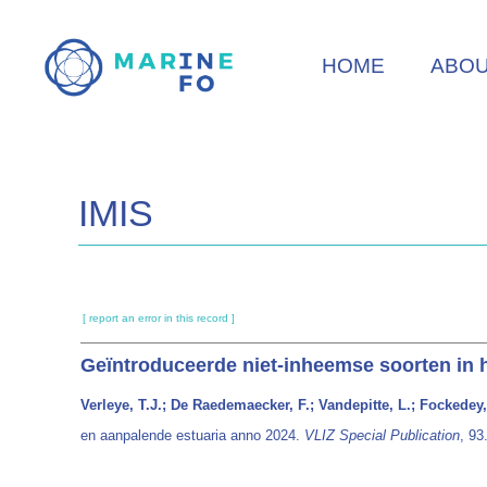
Skip
to
HOME
ABO
main
content
IMIS
[ report an error in this record ]
Geïntroduceerde niet-inheemse soorten in 
Verleye, T.J.; De Raedemaecker, F.; Vandepitte, L.; Fockedey,
en aanpalende estuaria anno 2024.
VLIZ Special Publication
, 93