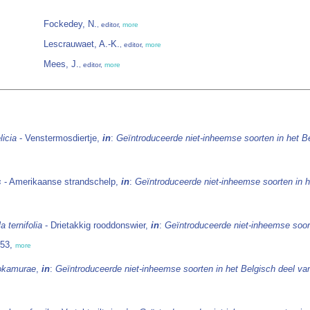
Fockedey, N.
, editor,
more
Lescrauwaet, A.-K.
, editor,
more
Mees, J.
, editor,
more
licia
- Venstermosdiertje,
in
:
Geïntroduceerde niet-inheemse soorten in het B
is
- Amerikaanse strandschelp,
in
:
Geïntroduceerde niet-inheemse soorten in 
a ternifolia
- Drietakkig rooddonswier,
in
:
Geïntroduceerde niet-inheemse soor
-53,
more
okamurae
,
in
:
Geïntroduceerde niet-inheemse soorten in het Belgisch deel v