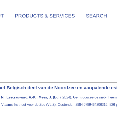
UT
PRODUCTS & SERVICES
SEARCH
het Belgisch deel van de Noordzee en aanpalende es
 N.; Lescrauwaet, A.-K.; Mees, J. (Ed.)
(2024). Geïntroduceerde niet-inheem
. Vlaams Instituut voor de Zee (VLIZ): Oostende. ISBN 9789464206319. 826 