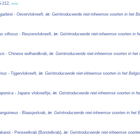
5-212,
more
garbinii
- Oevervlokreeft,
in
:
Geïntroduceerde niet-inheemse soorten in het B
s villosus -
Reuzenvlokreeft,
in
:
Geïntroduceerde niet-inheemse soorten in h
nsis
- Chinese wolhandkrab,
in
:
Geïntroduceerde niet-inheemse soorten in het
inus
- Tijgervlokreeft,
in
:
Geïntroduceerde niet-inheemse soorten in het Belgi
japonica -
Japans vlokreeftje,
in
:
Geïntroduceerde niet-inheemse soorten in h
sanguineus
- Blaasjeskrab,
in
:
Geïntroduceerde niet-inheemse soorten in het 
akanoi
- Penseelkrab (Borstelkrab),
in
:
Geïntroduceerde niet-inheemse soorten